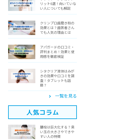
リット6選！向いていな
い人についても解説
クリンプロ歯磨き粉の
効果とは？歯医者さん
でも人気の理由とは
アパガードの口コミ・
評判まとめ！効果と使
用感を徹底検証
シタクリア液体はみが
きの効果や口コミを調
査！タブレットも話
題？
一覧を見る
人気コラム
膿栓は巨大化する？臭
い玉の大きさやできや
すい人の特徴