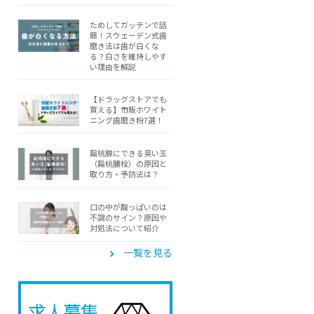
ためしてガッテンで話
題！スウェーデン式歯
磨き法は歯が白くな
る？白さを維持しやす
い理由を解説
【ドラッグストアでも
買える】市販ホワイト
ニング歯磨き粉7選！
扁桃腺にできる臭い玉
（扁桃膿栓）の原因と
取り方・予防法は？
口の中が酸っぱいのは
不調のサイン？原因や
対処法について紹介
一覧を見る