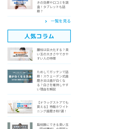
きの効果や口コミを調
査！タブレットも話
題？
一覧を見る
人気コラム
膿栓は巨大化する？臭
い玉の大きさやできや
すい人の特徴
ためしてガッテンで話
題！スウェーデン式歯
磨き法は歯が白くな
る？白さを維持しやす
い理由を解説
【ドラッグストアでも
買える】市販ホワイト
ニング歯磨き粉7選！
扁桃腺にできる臭い玉
（扁桃膿栓）の原因と