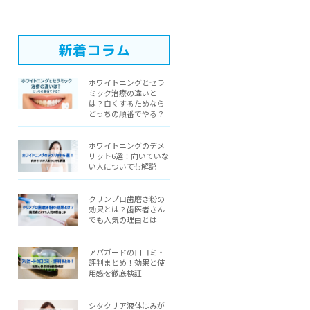
新着コラム
ホワイトニングとセラ
ミック治療の違いと
は？白くするためなら
どっちの順番でやる？
ホワイトニングのデメ
リット6選！向いていな
い人についても解説
クリンプロ歯磨き粉の
効果とは？歯医者さん
でも人気の理由とは
アパガードの口コミ・
評判まとめ！効果と使
用感を徹底検証
シタクリア液体はみが