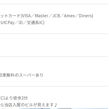
カード(VISA／Master／JCB／Amex／Diners)
ICPay／iD／交通系IC)
駐車無料のスーパーあり
東口より徒歩2分
ら当店入居のビルが見えます♪