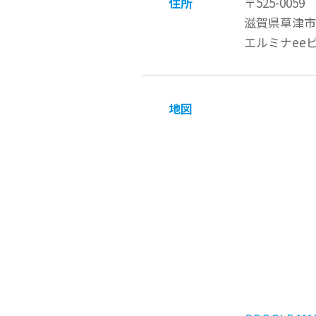
住所
〒525-0059
滋賀県草津市野
エルミナeeビ
地図