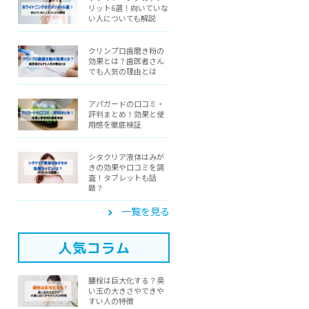
リット6選！向いていな
い人についても解説
クリンプロ歯磨き粉の
効果とは？歯医者さん
でも人気の理由とは
アパガードの口コミ・
評判まとめ！効果と使
用感を徹底検証
シタクリア液体はみが
きの効果や口コミを調
査！タブレットも話
題？
一覧を見る
人気コラム
膿栓は巨大化する？臭
い玉の大きさやできや
すい人の特徴