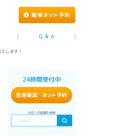
簡単
ネッ
ト予約
Q & A
答えします！
24時間受付中
空席確認
・ネッ
ト予約
お近くの店舗を検索