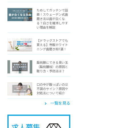
ためしてガッテンで話
題！スウェーデン式歯
磨き法は歯が白くな
る？白さを維持しやす
い理由を解説
【ドラッグストアでも
買える】市販ホワイト
ニング歯磨き粉7選！
扁桃腺にできる臭い玉
（扁桃膿栓）の原因と
取り方・予防法は？
口の中が酸っぱいのは
不調のサイン？原因や
対処法について紹介
一覧を見る