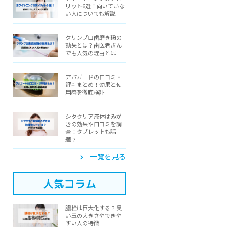
リット6選！向いていな
い人についても解説
クリンプロ歯磨き粉の
効果とは？歯医者さん
でも人気の理由とは
アパガードの口コミ・
評判まとめ！効果と使
用感を徹底検証
シタクリア液体はみが
きの効果や口コミを調
査！タブレットも話
題？
一覧を見る
人気コラム
膿栓は巨大化する？臭
い玉の大きさやできや
すい人の特徴