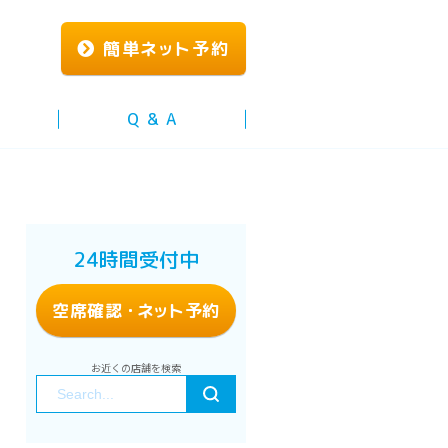
簡単
ネッ
ト予約
Q & A
24時間受付中
空席確認
・ネッ
ト予約
お近くの店舗を検索