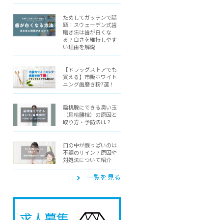
ためしてガッテンで話
題！スウェーデン式歯
磨き法は歯が白くな
る？白さを維持しやす
い理由を解説
【ドラッグストアでも
買える】市販ホワイト
ニング歯磨き粉7選！
扁桃腺にできる臭い玉
（扁桃膿栓）の原因と
取り方・予防法は？
口の中が酸っぱいのは
不調のサイン？原因や
対処法について紹介
一覧を見る