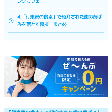
ングカフェ！
4.「伊東家の食卓」で紹介された歯の黄ば
みを落とす裏技｜まとめ