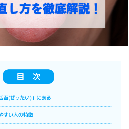
目 次
舌苔(ぜったい)」にある
りやすい人の特徴