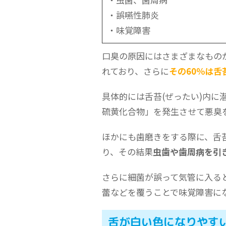
・誤嚥性肺炎
・味覚障害
口臭の原因にはさまざまなもの
れており、さらに
その60％は舌
具体的には舌苔(ぜったい)内
硫黄化合物」を発生させて悪臭
ほかにも歯磨きをする際に、舌
り、その結果
虫歯や歯周病を引
さらに細菌が誤って気管に入る
蕾などを覆うことで味覚障害に
舌が白い色になりやす