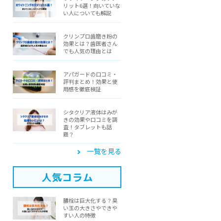
リット6選！向いていな
い人についても解説
クリンプロ歯磨き粉の
効果とは？歯医者さん
でも人気の理由とは
アパガードの口コミ・
評判まとめ！効果と使
用感を徹底検証
シタクリア液体はみが
きの効果や口コミを調
査！タブレットも話
題？
一覧を見る
人気コラム
膿栓は巨大化する？臭
い玉の大きさやできや
すい人の特徴