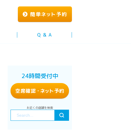
簡単
ネッ
ト予約
Q & A
24時間受付中
空席確認
・ネッ
ト予約
お近くの店舗を検索