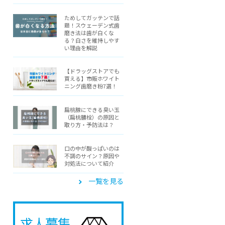
ためしてガッテンで話
題！スウェーデン式歯
磨き法は歯が白くな
る？白さを維持しやす
い理由を解説
【ドラッグストアでも
買える】市販ホワイト
ニング歯磨き粉7選！
扁桃腺にできる臭い玉
（扁桃膿栓）の原因と
取り方・予防法は？
口の中が酸っぱいのは
不調のサイン？原因や
対処法について紹介
一覧を見る