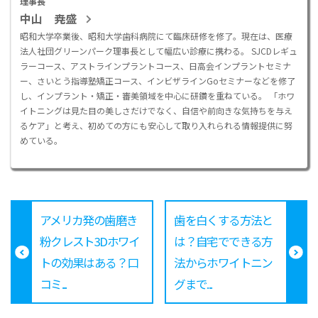
理事長
中山 尭盛
昭和大学卒業後、昭和大学歯科病院にて臨床研修を修了。現在は、医療
法人社団グリーンパーク理事長として幅広い診療に携わる。 SJCDレギュ
ラーコース、アストラインプラントコース、日高会インプラントセミナ
ー、さいとう指導塾矯正コース、インビザラインGoセミナーなどを修了
し、インプラント・矯正・審美領域を中心に研鑽を重ねている。 「ホワ
イトニングは見た目の美しさだけでなく、自信や前向きな気持ちを与え
るケア」と考え、初めての方にも安心して取り入れられる情報提供に努
めている。
アメリカ発の歯磨き
歯を白くする方法と
粉クレスト3Dホワイ
は？自宅でできる方
トの効果はある？口
法からホワイトニン
コミ...
グまで...