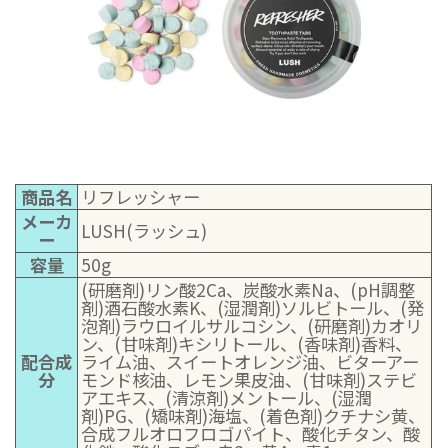
商品名
リフレッシャー
メーカ
LUSH(ラッシュ)
ー
容量
50g
(研磨剤)リン酸2Ca、炭酸水素Na、(pH調整
剤)酒石酸水素K、(湿潤剤)ソルビトール、(発
泡剤)ラウロイルサルコシン、(研磨剤)カオリ
ン、(甘味剤)キシリトール、(香味剤)香料、
配合成
ライム油、スイートオレンジ油、ビターアー
分
モンド核油、レモン果皮油、(甘味剤)ステビ
アエキス、(清涼剤)メントール、(湿潤
剤)PG、(矯味剤)海塩、(着色剤)クチナシ黄、
合成フルオロフロゴパイト、酸化チタン、酸