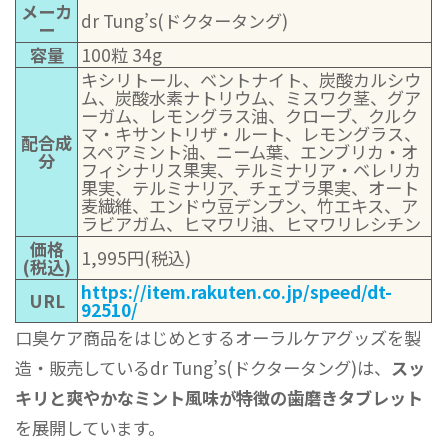
メーカ
dr Tung’s(ドクタータング)
ー
容量
100粒 34g
キシリトール、ベントナイト、炭酸カルシウ
ム、炭酸水素ナトリウム、ミスワク茎、グア
ーガム、レモングラス油、クローブ、クルク
マ・キサントリザ・ルート、レモングラス、
配合成
スペアミント油、ニーム葉、エンブリカ・オ
分
フィシナリス果実、テルミナリア・ベレリカ
果実、テルミナリア、チェブラ果実、オート
麦繊維、エンドウ豆デンプン、竹エキス、ア
ラビアガム、ヒマワリ油、ヒマワリレシチン
価格
1,995円(税込)
(税込)
https://item.rakuten.co.jp/speed/dt-
URL
92510/
口臭ケア商品をはじめとするオーラルケアグッズを製
造・販売しているdr Tung’s(ドクタータング)は、
スッ
キリと爽やかなミント風味が特徴の歯磨きタブレット
を展開しています。