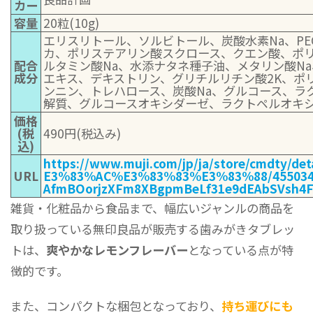
カー
容量
20粒(10g)
エリスリトール、ソルビトール、炭酸水素Na、PEG
カ、ポリステアリン酸スクロース、クエン酸、ポリ
配合
ルタミン酸Na、水添ナタネ種子油、メタリン酸N
成分
エキス、デキストリン、グリチルリチン酸2K、ポ
ンニン、トレハロース、炭酸Na、グルコース、ラ
解質、グルコースオキシダーゼ、ラクトペルオキ
価格
(税
490円(税込み)
込)
https://www.muji.com/jp/ja/store/cmdty
URL
E3%83%AC%E3%83%83%E3%83%88/45503444
AfmBOorjzXFm8XBgpmBeLf31e9dEAbSVsh4F
雑貨・化粧品から食品まで、幅広いジャンルの商品を
取り扱っている無印良品が販売する歯みがきタブレッ
トは、
爽やかなレモンフレーバー
となっている点が特
徴的です。
また、コンパクトな梱包となっており、
持ち運びにも