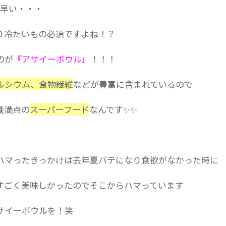
️早い・・・
り冷たいもの必須ですよね！？
のが
『アサイーボウル』
！！！
ルシウム、食物繊維
などが豊富に含まれているので
養満点の
スーパーフード
なんです✨✨
ハマったきっかけは去年夏バテになり食欲がなかった時に
すごく美味しかったのでそこからハマっています
サイーボウルを！笑