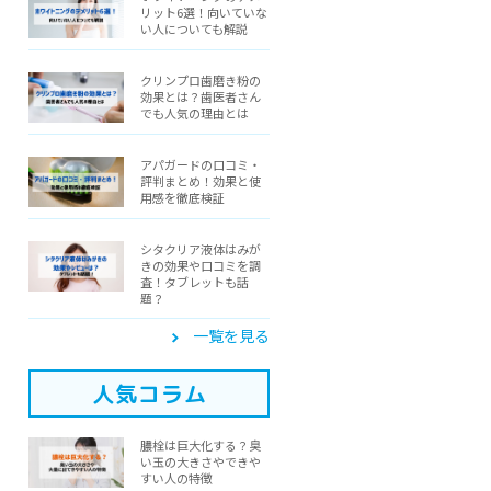
リット6選！向いていな
い人についても解説
クリンプロ歯磨き粉の
効果とは？歯医者さん
でも人気の理由とは
アパガードの口コミ・
評判まとめ！効果と使
用感を徹底検証
シタクリア液体はみが
きの効果や口コミを調
査！タブレットも話
題？
一覧を見る
人気コラム
膿栓は巨大化する？臭
い玉の大きさやできや
すい人の特徴