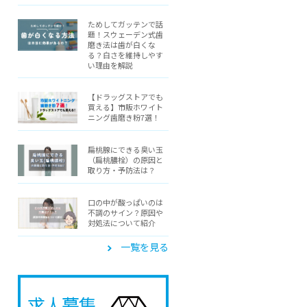
ためしてガッテンで話
題！スウェーデン式歯
磨き法は歯が白くな
る？白さを維持しやす
い理由を解説
【ドラッグストアでも
買える】市販ホワイト
ニング歯磨き粉7選！
扁桃腺にできる臭い玉
（扁桃膿栓）の原因と
取り方・予防法は？
口の中が酸っぱいのは
不調のサイン？原因や
対処法について紹介
一覧を見る