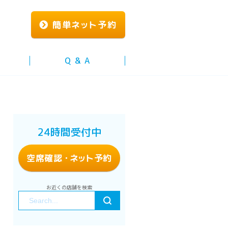
簡単
ネッ
ト予約
Q & A
24時間受付中
空席確認
・ネッ
ト予約
お近くの店舗を検索