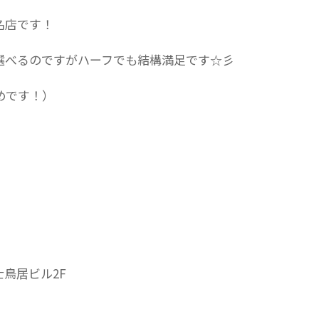
名店です！
選べるのですがハーフでも結構満足です☆彡
めです！）
士鳥居ビル2F