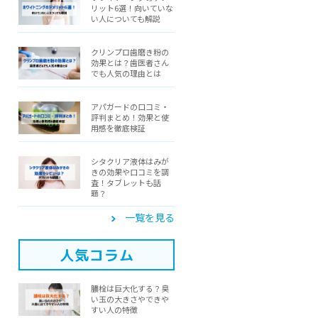
リット6選！向いていな
い人についても解説
クリンプロ歯磨き粉の
効果とは？歯医者さん
でも人気の理由とは
アパガードの口コミ・
評判まとめ！効果と使
用感を徹底検証
シタクリア液体はみが
きの効果や口コミを調
査！タブレットも話
題？
一覧を見る
人気コラム
膿栓は巨大化する？臭
い玉の大きさやできや
すい人の特徴