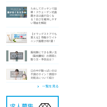
ためしてガッテンで話
題！スウェーデン式歯
磨き法は歯が白くな
る？白さを維持しやす
い理由を解説
【ドラッグストアでも
買える】市販ホワイト
ニング歯磨き粉7選！
扁桃腺にできる臭い玉
（扁桃膿栓）の原因と
取り方・予防法は？
口の中が酸っぱいのは
不調のサイン？原因や
対処法について紹介
一覧を見る