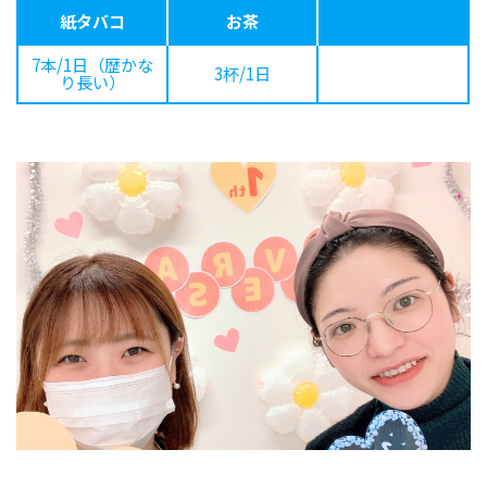
紙タバコ
お茶
7本/1日（歴かな
3杯/1日
り長い）