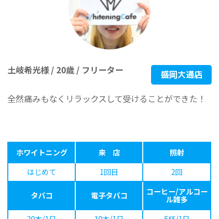
土岐希光様 / 20歳 / フリーター
盛岡大通店
全然痛みもなくリラックスして受けることができた！
ホワイトニング
来 店
照射
はじめて
1回目
2回
コーヒー/アルコー
タバコ
電子タバコ
ル雑多
20本/1日
10本/1日
5杯/1日