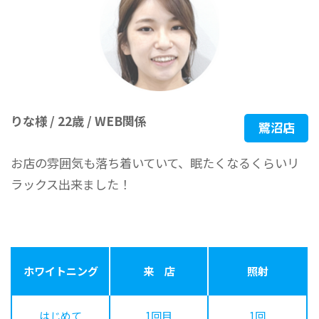
りな様 / 22歳 / WEB関係
鷺沼店
お店の雰囲気も落ち着いていて、眠たくなるくらいリ
ラックス出来ました！
ホワイトニング
来 店
照射
はじめて
1回目
1回