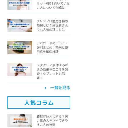
リット6選！向いていな
い人についても解説
クリンプロ歯磨き粉の
効果とは？歯医者さん
でも人気の理由とは
アパガードの口コミ・
評判まとめ！効果と使
用感を徹底検証
シタクリア液体はみが
きの効果や口コミを調
査！タブレットも話
題？
一覧を見る
人気コラム
膿栓は巨大化する？臭
い玉の大きさやできや
すい人の特徴