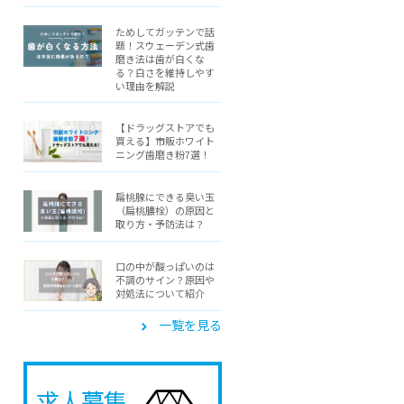
ためしてガッテンで話
題！スウェーデン式歯
磨き法は歯が白くな
る？白さを維持しやす
い理由を解説
【ドラッグストアでも
買える】市販ホワイト
ニング歯磨き粉7選！
扁桃腺にできる臭い玉
（扁桃膿栓）の原因と
取り方・予防法は？
口の中が酸っぱいのは
不調のサイン？原因や
対処法について紹介
一覧を見る