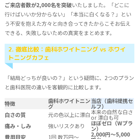
ご来店者数が2,000名を突破
いたしました。「どこに
行けばいいか分からない」「本当に白くなる？」とい
う不安を抱えた方々と向き合ってきたからこそお伝え
できる、失敗しないための真実をまとめます。
2. 徹底比較：歯科ホワイトニング vs ホワイ
トニングカフェ
「結局どっちが良いの？」という疑問に、2つのプラン
と歯科医院の違いを客観的に比較します。
歯科ホワイトニン
当店（歯科提携セ
特徴
グ
ルフ）
本来の自然な白さ
白さの質
元の色以上に漂白
or 漂白も可
ほぼゼロ（Wプラ
痛み・しみ
強いリスクあり
ン）
2,000円〜5,000
費用目安
1回 数万円〜