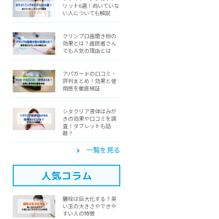
リット6選！向いていな
い人についても解説
クリンプロ歯磨き粉の
効果とは？歯医者さん
でも人気の理由とは
アパガードの口コミ・
評判まとめ！効果と使
用感を徹底検証
シタクリア液体はみが
きの効果や口コミを調
査！タブレットも話
題？
一覧を見る
人気コラム
膿栓は巨大化する？臭
い玉の大きさやできや
すい人の特徴