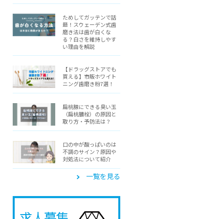
ためしてガッテンで話
題！スウェーデン式歯
磨き法は歯が白くな
る？白さを維持しやす
い理由を解説
【ドラッグストアでも
買える】市販ホワイト
ニング歯磨き粉7選！
扁桃腺にできる臭い玉
（扁桃膿栓）の原因と
取り方・予防法は？
口の中が酸っぱいのは
不調のサイン？原因や
対処法について紹介
一覧を見る