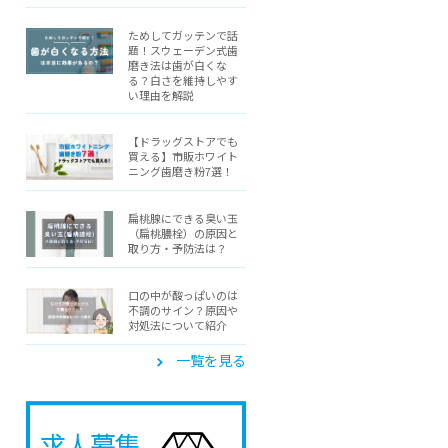
ためしてガッテンで話
題！スウェーデン式歯
磨き法は歯が白くな
る？白さを維持しやす
い理由を解説
【ドラッグストアでも
買える】市販ホワイト
ニング歯磨き粉7選！
扁桃腺にできる臭い玉
（扁桃膿栓）の原因と
取り方・予防法は？
口の中が酸っぱいのは
不調のサイン？原因や
対処法について紹介
一覧を見る