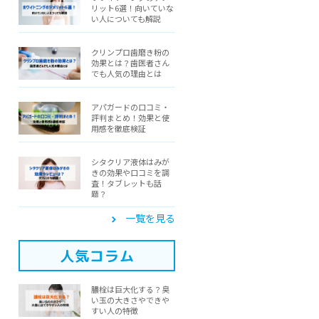
リット6選！向いていな
い人についても解説
クリンプロ歯磨き粉の
効果とは？歯医者さん
でも人気の理由とは
アパガードの口コミ・
評判まとめ！効果と使
用感を徹底検証
シタクリア液体はみが
きの効果や口コミを調
査！タブレットも話
題？
一覧を見る
人気コラム
膿栓は巨大化する？臭
い玉の大きさやできや
すい人の特徴