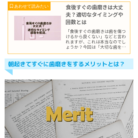
食後すぐの歯磨きは大丈
夫？適切なタイミングや
回数とは
「食後すぐの歯磨きは歯を傷つ
けるから良くない」などと言わ
れますが、これは本当なのでし
ょうか？今回は「大切な歯を守
る」という観点から、歯磨きの
適切なタイミングや回数につい
てご紹介します。食後の正しい
朝起きてすぐに歯磨きをするメリットとは？
歯磨きを知って健やかな歯を手
に入れましょう。