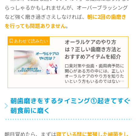
らっしゃるかもしれませんが、オーバーブラッシング
など強く磨き過ぎさえしなければ、
朝に2回の歯磨き
を行っても問題ありません
。
オーラルケアのやり方
は？正しい歯磨き方法と
おすすめアイテムを紹介
口臭対策や虫歯・歯周病予防に
関心がある方の中には、正しい
オーラルケアのやり方を知りた
いという方もいるのではないで
しょうか。そこで今回は、歯磨
きを含め正しいオーラルケアの
方法やおすすめアイテムについ
朝歯磨きをするタイミング①起きてすぐ
てご紹介していきます。
朝食前に磨く
朝目覚めたら、まずは
寝ている間に繁殖した細菌をし