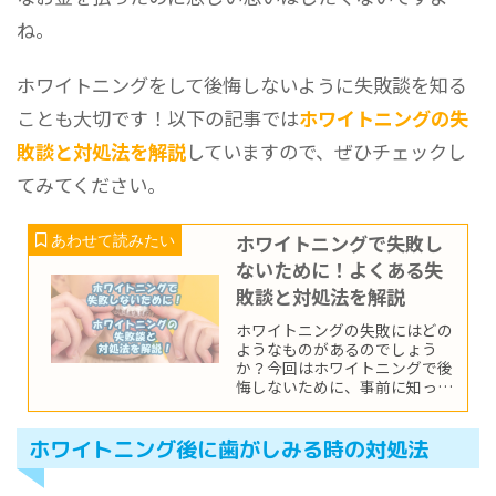
ね。
ホワイトニングをして後悔しないように失敗談を知る
ことも大切です！以下の記事では
ホワイトニングの失
敗談と対処法を解説
していますので、ぜひチェックし
てみてください。
ホワイトニングで失敗し
ないために！よくある失
敗談と対処法を解説
ホワイトニングの失敗にはどの
ようなものがあるのでしょう
か？今回はホワイトニングで後
悔しないために、事前に知って
おきたい失敗談や対処法につい
てご紹介します。「歯がしみ
る」「歯の色が戻ってしまっ
ホワイトニング後に歯がしみる時の対処法
た」など主要なトラブルを回避
しましょう。