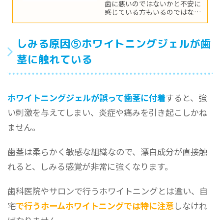
歯に悪いのではないかと不安に
感じている方もいるのではない
でしょうか。そこで今回は、ホ
ワイトニングは歯に悪いのかど
うか、そして失敗しないための
しみる原因⑤ホワイトニングジェルが歯
注意ポイントについてご紹介し
ます。
茎に触れている
ホワイトニングジェルが誤って歯茎に付着
すると、強
い刺激を与えてしまい、炎症や痛みを引き起こしかね
ません。
歯茎は柔らかく敏感な組織なので、漂白成分が直接触
れると、しみる感覚が非常に強くなります。
歯科医院やサロンで行うホワイトニングとは違い、自
宅
で行うホームホワイトニングでは特に注意
しなけれ